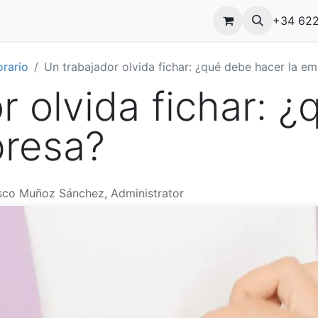
logo
Cursos
Contáctenos
Cita
¿Porqué elegirnos?
+34 622
B
orario
Un trabajador olvida fichar: ¿qué debe hacer la e
r olvida fichar: 
presa?
sco Muñoz Sánchez, Administrator