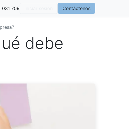
 031 709
log
Iniciar sesión
Contáctenos
mpresa?
¿qué debe